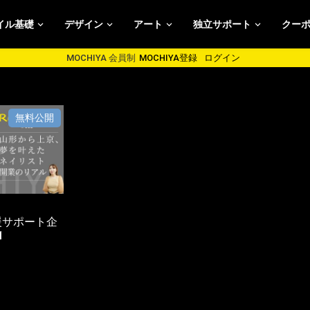
イル基礎
デザイン
アート
独立サポート
クー
MOCHIYA 会員制
MOCHIYA登録
ログイン
支援サポート企
1