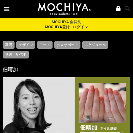
MOCHIYA 会員制
MOCHIYA登録
ログイン
基礎
デザイン
アート
独立サポート
スケジュール
見逃し配信中
佃晴加