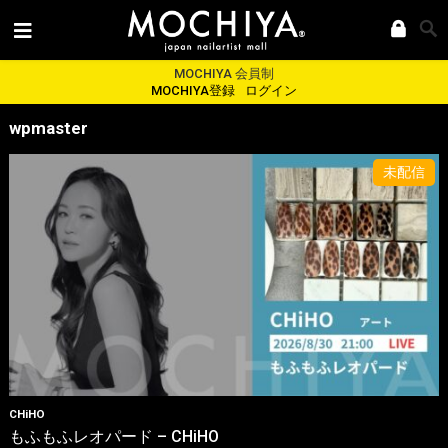
MOCHIYA 会員制
MOCHIYA登録
ログイン
wpmaster
CHiHO
もふもふレオパード – CHiHO